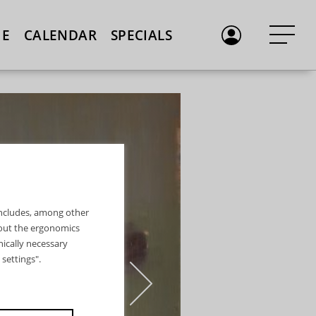
E
CALENDAR
SPECIALS
 includes, among other
bout the ergonomics
nically necessary
settings".