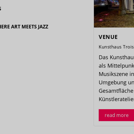
S
ERE ART MEETS JAZZ
VENUE
Kunsthaus Trois
Das Kunsthaus
als Mittelpunk
Musikszene in
Umgebung und
Gesamtfläche
Künstlerateli
read more