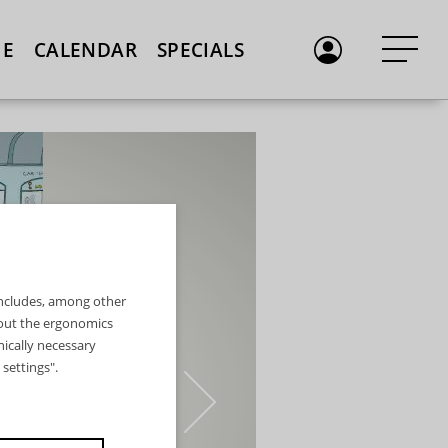
E
CALENDAR
SPECIALS
 includes, among other
bout the ergonomics
nically necessary
settings".