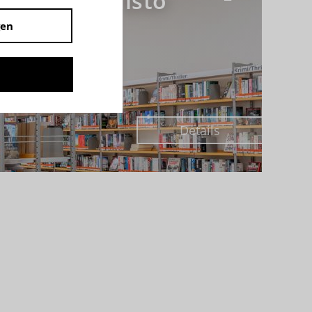
ün - Terradisto
gen
Details