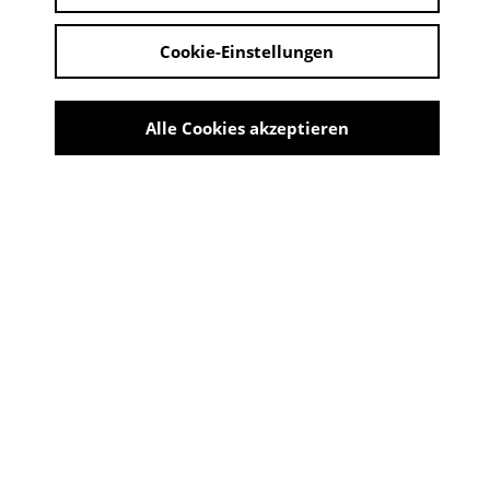
Cookie-Einstellungen
Alle Cookies akzeptieren
Burg Wissem
Share
KOMM, WIR HABEN EINEN
SCHATZ! JANOSCH ZU HAUSE
IM BILDERBUCHMUSEUM
10:00 - 18:00 Uhr | 18. Mai 2025 - 14. September
2025