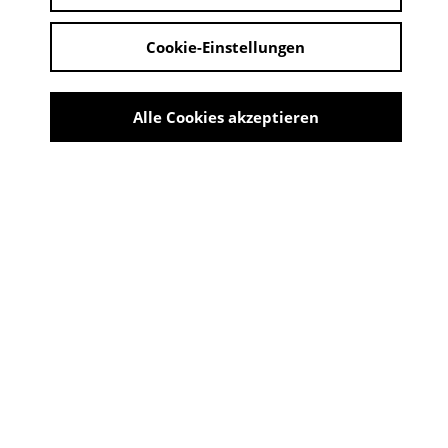
Cookie-Einstellungen
Alle Cookies akzeptieren
Burg Wissem
Share
KOMM, WIR HABEN EINEN
SCHATZ! JANOSCH ZU HAUSE
IM BILDERBUCHMUSEUM
10:00 - 18:00 Uhr | 18. Mai 2025 - 14. September
2025