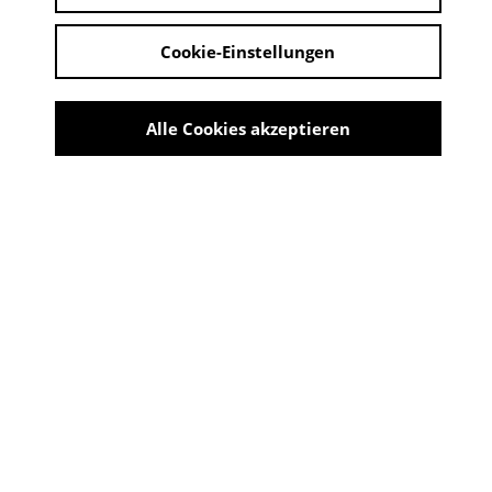
Cookie-Einstellungen
Alle Cookies akzeptieren
Mannstaedt-Werke
Share
Ausstellung Stahl mit Profil -
200 Jahre Mannstaedt-Werke
07. September 2025 - 30. November 2025
ORT: